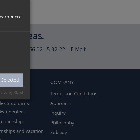
learn more,
your ideas.
ax +49 (0) 3 66 02 - 5 32-22 | E-Mail:
 Selected
REER
COMPANY
ered by Klaro!
Terms and Conditions
les Studium &
Approach
kstudenten
Inquiry
enticeship
Philosophy
rnships and vacation
Subsidy
k