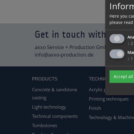
Inform
Here you ca
please read
Get in touch with us and
Ana
↓
2
axxo Service + Production GmbH | Mittels
Ma
info@axxo-production.de
↓
1
Accept all
PRODUCTS
TECHNOLOGY
Concrete & sandstone
Acrylic processing
casting
Printing techniques
Light technology
Finish
Technical components
Technology & Machin
Tombstones