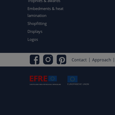
Trophies & awards
Embedments & heat
lamination
Shopfitting
Displays
Logos
Contact
Approach