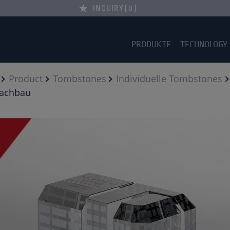
INQUIRY
0
PRODUKTE
TECHNOLOGY
Product
Tombstones
Individuelle Tombstones
nachbau