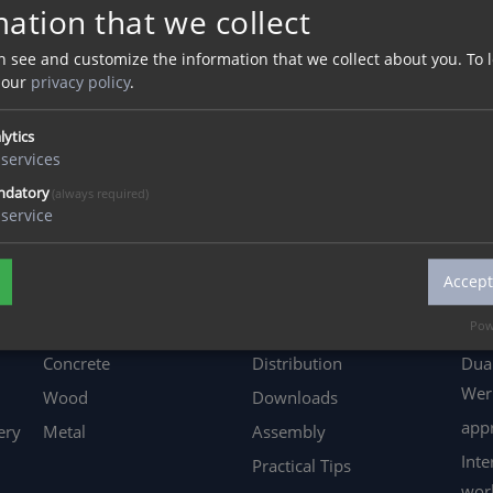
ation that we collect
n see and customize the information that we collect about you.
To 
 our
privacy policy
.
 receive professional advise for 
lytics
services
traße 6 | 07554 Korbußen | Tel
+49 (0) 3 66 02 - 5 32-0
| F
ndatory
(always required)
service
Accept
MATERIAL
SERVICE
CA
Pow
Acrylic
Advice
jobs
Concrete
Distribution
Dua
Wer
Wood
Downloads
appr
ery
Metal
Assembly
Inte
Practical Tips
wor