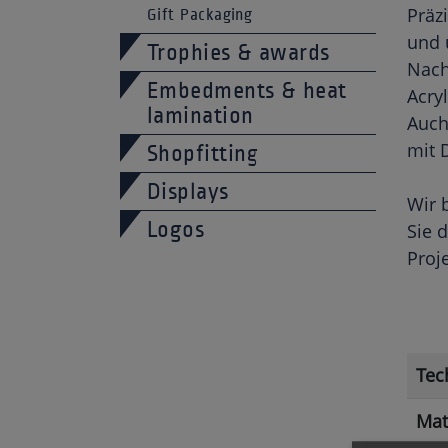
Präz
Gift Packaging
und 
Trophies & awards
Nach
Embedments & heat
Acry
lamination
Auch
mit 
Shopfitting
Displays
Wir 
Logos
Sie 
Proj
Tec
Mat