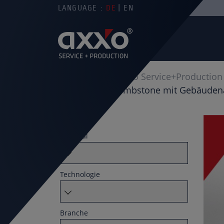
LANGUAGE :
DE
EN
You are here
axxo Service+Production
Individueller Tombstone mit Gebäude
Filter by
Material
Technologie
Branche