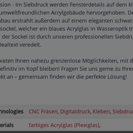
ision - Im Siebdruck werden Fensterdetails auf dem k
umweltfreundlichen Acrylgebäude hervorgehoben. D
bau erstrahlt außerdem auf einem eleganten schwar
lsockel, welcher ein blaues Acrylglas in Wasseroptik tr
 der Sockel ist durch unseren professionellen Siebdr
Dealtext veredelt.
bieten Ihnen nahezu grenzenlose Möglichkeiten, mit 
definitiv im Kopf bleiben! Fragen Sie uns gerne zu Ihr
ekt an – gemeinsam finden wir die perfekte Lösung!
hnologies
CNC Fräsen
Digitaldruck
Kleben
Siebdru
erials
farbiges Acrylglas (Plexiglas)
klares Acrylglas (Plexiglas)