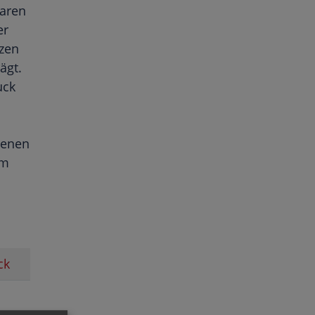
laren
er
zen
ägt.
uck
denen
em
ck