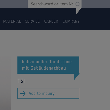
MATERIAL
SERVICE
CAREER
COMPANY
Individueller Tombstone
mit Gebäudenachbau
TSI
Add to inquiry