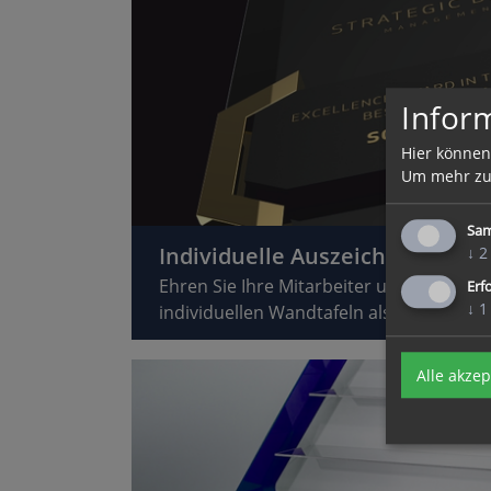
Infor
Hier können
Um mehr zu 
Sam
Individuelle Auszeichnungen
↓
2
Ehren Sie Ihre Mitarbeiter und Geschäft
Erf
↓
1
individuellen Wandtafeln als Symbol de
Alle akzep