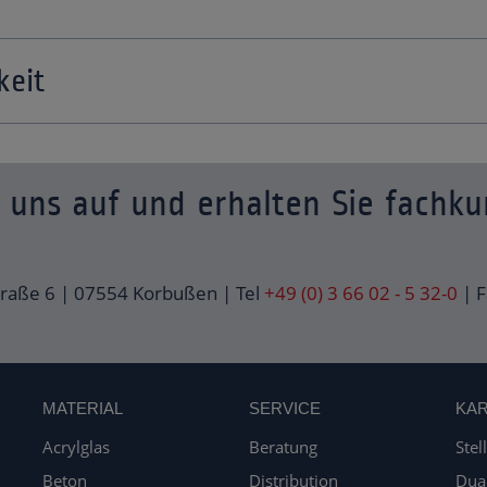
keit
uns auf und erhalten Sie fachku
traße 6 | 07554 Korbußen | Tel
+49 (0) 3 66 02 - 5 32-0
| F
MATERIAL
SERVICE
KAR
Acrylglas
Beratung
Stel
Beton
Distribution
Dua