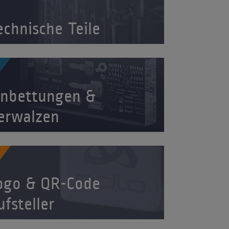
echnische Teile
inbettungen &
erwalzen
ogo & QR-Code
ufsteller