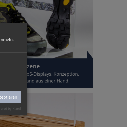
ammeln.
odukte in Szene
individuelle PoS-Displays. Konzeption,
erung & Versand aus einer Hand.
zeptieren
ered by Klaro!