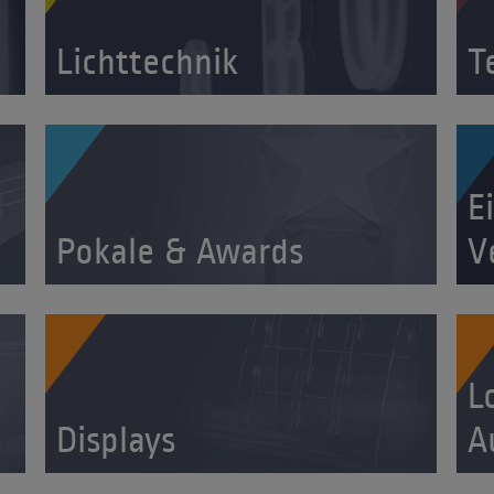
Lichttechnik
T
E
Pokale & Awards
V
L
Displays
A