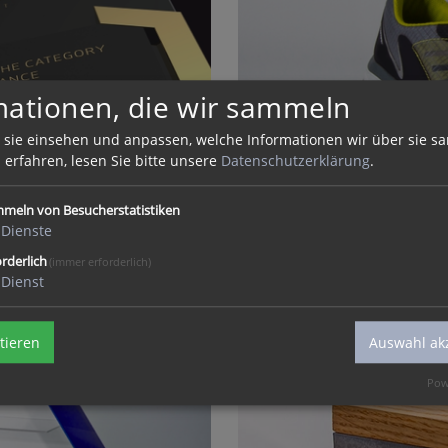
mationen, die wir sammeln
 sie einsehen und anpassen, welche Informationen wir über sie s
erfahren, lesen Sie bitte unsere
Datenschutzerklärung
.
meln von Besucherstatistiken
Setzen Sie Ihre Pr
Dienste
spartner mit
Wir sind Ihr Partner für 
orderlich
(immer erforderlich)
Dienst
r Wertschätzung.
Produktion, Konfektioni
tieren
Auswahl ak
Pow