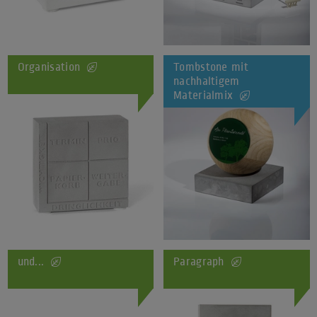
Organisation
Tombstone mit
nachhaltigem
Materialmix
und...
Paragraph