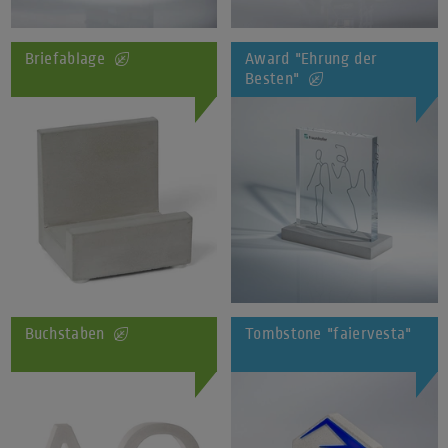
Briefablage
Award "Ehrung der
Besten"
Buchstaben
Tombstone "faiervesta"