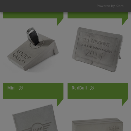
Powered by Klaro!
Autoschlüssel
Tablet
Mini
RedBull