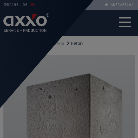
SPRACHE :
DE
EN
ANFRAGE
0
Sie sind hier
Start
Material
Beton