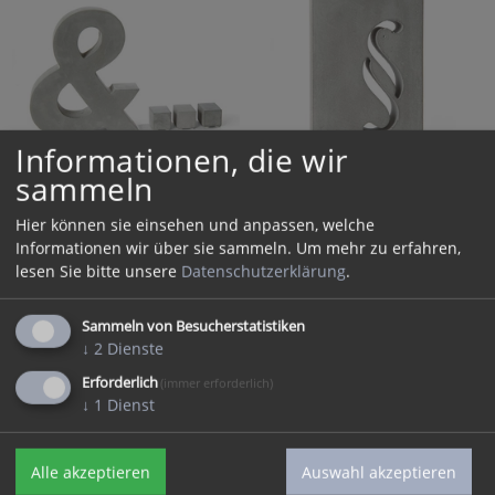
Informationen, die wir
sammeln
Individueller Immobilien
Financial Service
Hier können sie einsehen und anpassen, welche
Tombstone
Informationen wir über sie sammeln.
Um mehr zu erfahren,
lesen Sie bitte unsere
Datenschutzerklärung
.
Sammeln von Besucherstatistiken
↓
2
Dienste
Erforderlich
(immer erforderlich)
↓
1
Dienst
Alle akzeptieren
Auswahl akzeptieren