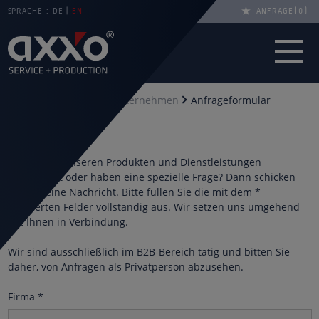
SPRACHE :
DE
EN
ANFRAGE
0
Sie sind hier
Start
Unternehmen
Anfrageformular
Anfrage
Sie sind an unseren Produkten und Dienstleistungen
interessiert oder haben eine spezielle Frage? Dann schicken
Sie uns eine Nachricht. Bitte füllen Sie die mit dem *
markierten Felder vollständig aus. Wir setzen uns umgehend
mit Ihnen in Verbindung.
Wir sind ausschließlich im B2B-Bereich tätig und bitten Sie
daher, von Anfragen als Privatperson abzusehen.
Firma
*