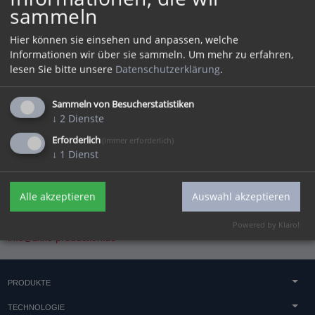
sammeln
Dateien auswählen
Hier können sie einsehen und anpassen, welche
Informationen wir über sie sammeln.
Um mehr zu erfahren,
lesen Sie bitte unsere
Datenschutzerklärung
.
Anfrage Abschicken
Sammeln von Besucherstatistiken
↓
2
Dienste
Erforderlich
(immer erforderlich)
Nehmen Sie Kontakt mit uns auf und
↓
1
Dienst
erhalten Sie fachkundige Beratung zu
Ihrer Idee.
Alle akzeptieren
Auswahl akzeptieren
axxo Service + Production GmbH | Mittelstraße 6 | 07554 Korbußen |
Tel
+49 (0) 3 66 02 - 5 32-0
| Fax +49 (0) 3 66 02 - 5 32-22 | E-Mail:
Powered by Klaro!
info@axxo-production.de
PRODUKTE
Beton & Sandsteinguss
TECHNOLOGIE