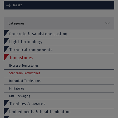
Reset
Categories
Concrete & sandstone casting
Light technology
Technical components
Tombstones
Express-Tombstones
Standard-Tombstones
Individual Tombstones
Miniatures
Gift Packaging
Trophies & awards
Embedments & heat lamination