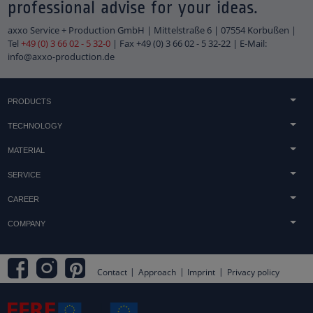
professional advise for your ideas.
axxo Service + Production GmbH | Mittelstraße 6 | 07554 Korbußen |
Tel
+49 (0) 3 66 02 - 5 32-0
| Fax +49 (0) 3 66 02 - 5 32-22 | E-Mail:
info@axxo-production.de
PRODUCTS
Concrete & sandstone casting
TECHNOLOGY
Light technology
Acrylic processing
MATERIAL
Technical components
Printing techniques
Acrylic
Tombstones
SERVICE
Finish
Concrete
Trophies & awards
Advice
Technology & Machinery
CAREER
Wood
Embedments & heat lamination
Distribution
jobs
Metal
COMPANY
Shopfitting
Downloads
Duales Studium & Werkstudenten
Displays
Terms and Conditions
Assembly
apprenticeship
Logos
Approach
Practical Tips
Internships and vacation work
Contact
Approach
Imprint
Privacy policy
Inquiry
Product Development & Design
Philosophy
Environment & Sustainability
Subsidy