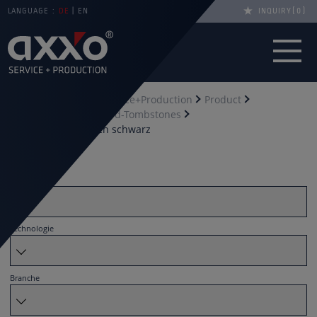
LANGUAGE :
DE
EN
INQUIRY
0
You are here
axxo Service+Production
Product
Tombstones
Standard-Tombstones
Tombstone Sandwich schwarz
Filter by
Material
Technologie
Branche