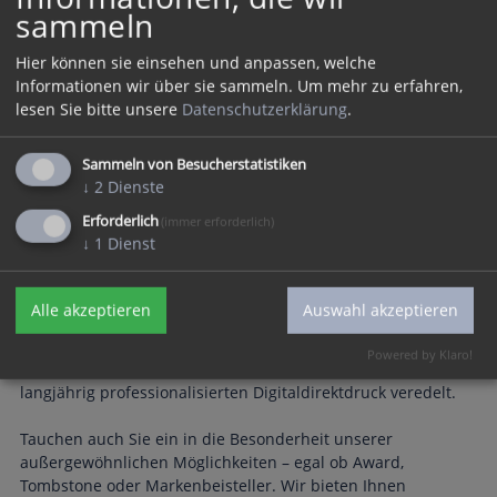
sammeln
Hier können sie einsehen und anpassen, welche
Informationen wir über sie sammeln.
Um mehr zu erfahren,
lesen Sie bitte unsere
Datenschutzerklärung
.
Sammeln von Besucherstatistiken
↓
2
Dienste
Erforderlich
(immer erforderlich)
↓
1
Dienst
Ein echter Trendsetter!
Alle akzeptieren
Auswahl akzeptieren
Nachhaltig und einzigartig präsentiert sich dieser Marken-
und Logoaufsteller. Ökologisch gefertigt aus einer
Powered by Klaro!
Holzscheibe wurde die Vorderseite mit Dealtext in unserem
langjährig professionalisierten Digitaldirektdruck veredelt.
Tauchen auch Sie ein in die Besonderheit unserer
außergewöhnlichen Möglichkeiten – egal ob Award,
Tombstone oder Markenbeisteller. Wir bieten Ihnen