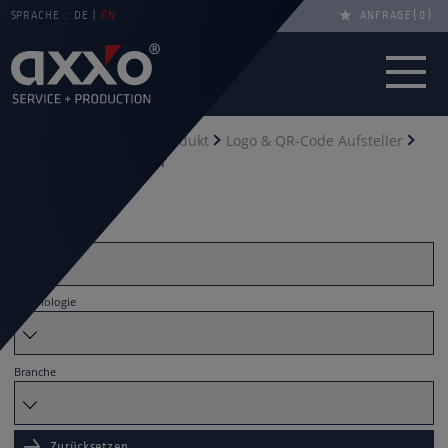
SPRACHE :
DE
EN
ANFRAGE
0
Sie sind hier
Start
Produkt
Logo & QR-Code Aufsteller
Ökologischer Aufsteller
Filtern nach
Material
Technologie
Branche
Zurücksetzen